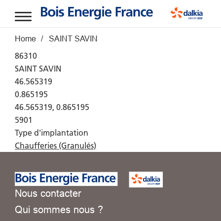
Aller au contenu principal
Fil d'Ariane
Home
SAINT SAVIN
86310
SAINT SAVIN
46.565319
0.865195
46.565319, 0.865195
5901
Type d'implantation
Chaufferies (Granulés)
Nous contacter
Qui sommes nous ?