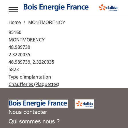
Aller au contenu principal
Fil d'Ariane
Home
MONTMORENCY
95160
MONTMORENCY
48.989739
2.3220035
48.989739, 2.3220035
5823
Type d'implantation
Chaufferies (Plaquettes)
Nous contacter
Qui sommes nous ?