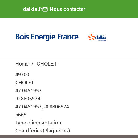
Aller au contenu principal
dalkia.fr
Nous contacter
Main navigati
Fil d'Ariane
Home
CHOLET
49300
CHOLET
47.0451957
-0.8806974
47.0451957, -0.8806974
5669
Type d'implantation
Chaufferies (Plaquettes)