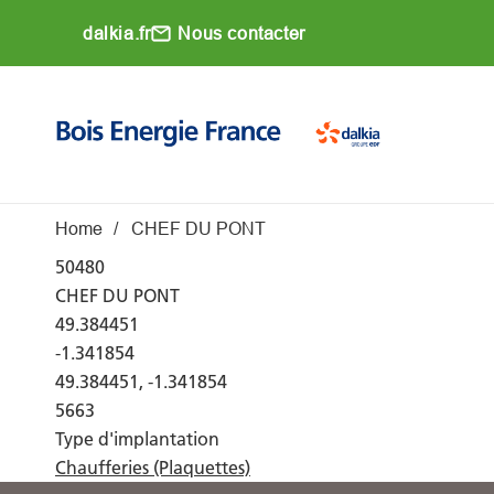
Aller au contenu principal
dalkia.fr
Nous contacter
Main navigati
Fil d'Ariane
Home
CHEF DU PONT
50480
CHEF DU PONT
49.384451
-1.341854
49.384451, -1.341854
5663
Type d'implantation
Chaufferies (Plaquettes)