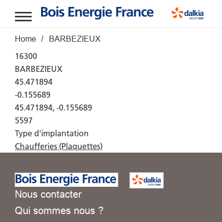
Aller au contenu principal
Fil d'Ariane
Home
BARBEZIEUX
16300
BARBEZIEUX
45.471894
-0.155689
45.471894, -0.155689
5597
Type d'implantation
Chaufferies (Plaquettes)
Nous contacter
Qui sommes nous ?